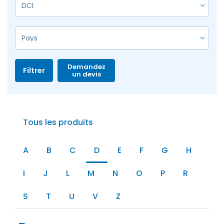
Demandez
Filtrer
un devis
Tous les produits
A
B
C
D
E
F
G
H
I
J
L
M
N
O
P
R
S
T
U
V
Z