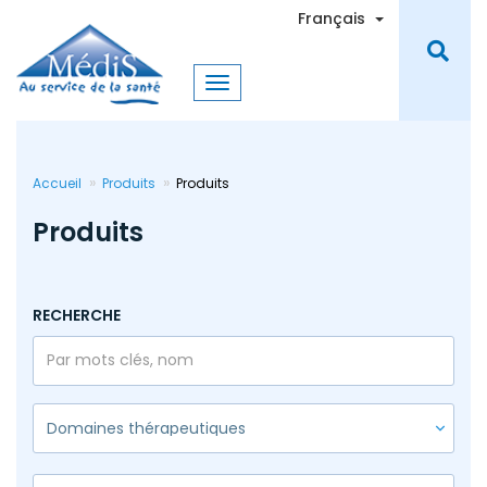
Aller
Toggle Dro
Français
au
contenu
principal
Accueil
Produits
Produits
Produits
RECHERCHE