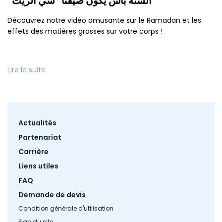
"السنة باش يكون ضيفنا "سي الزيت"
Découvrez notre vidéo amusante sur le Ramadan et les
effets des matières grasses sur votre corps !
Lire la suite
Footer
Actualités
menu
Partenariat
Carrière
Liens utiles
FAQ
Demande de devis
Condition générale d'utilisation
Plan du site