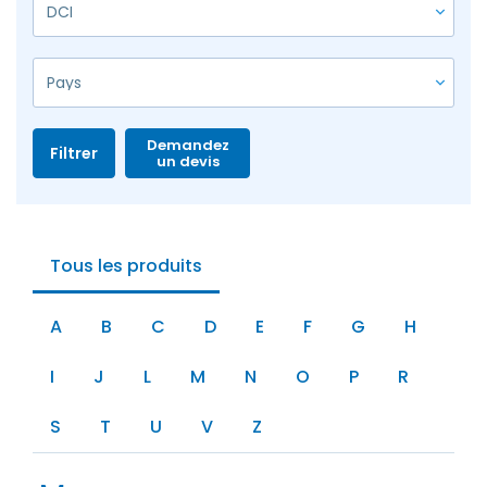
Demandez
Filtrer
un devis
Tous les produits
A
B
C
D
E
F
G
H
I
J
L
M
N
O
P
R
S
T
U
V
Z