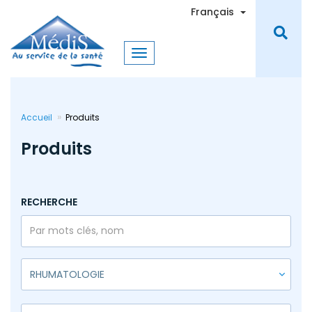
Aller
Toggle Dro
Français
au
contenu
principal
Accueil
Produits
Produits
RECHERCHE