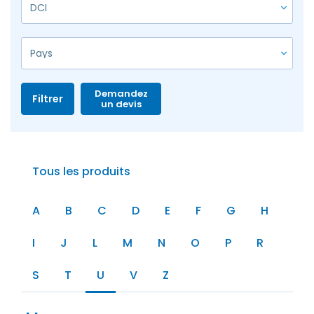
Demandez
Filtrer
un devis
Tous les produits
A
B
C
D
E
F
G
H
I
J
L
M
N
O
P
R
S
T
U
V
Z