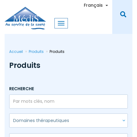
Aller
Toggle Dro
Français
au
contenu
principal
Accueil
Produits
Produits
Produits
RECHERCHE