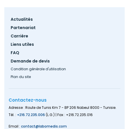
Footer
Actualités
menu
Partenariat
Carrière
Liens utiles
FAQ
Demande de devis
Condition générale d'utilisation
Plan du site
Contactez-nous
Adresse : Route de Tunis Km 7 - BP 206 Nabeul 8000 - Tunisie.
Tél. :
+216.72.235.006
(L.G.) | Fax : +216.72.235.016
Email :
contact@labomedis.com