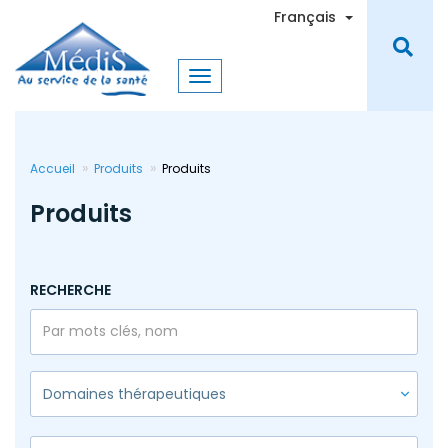
Aller
Toggle Dro
Français
au
contenu
principal
Accueil
Produits
Produits
Produits
RECHERCHE