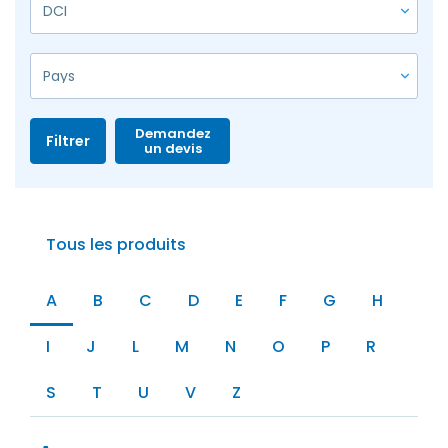
Demandez
Filtrer
un devis
Tous les produits
A
B
C
D
E
F
G
H
I
J
L
M
N
O
P
R
S
T
U
V
Z