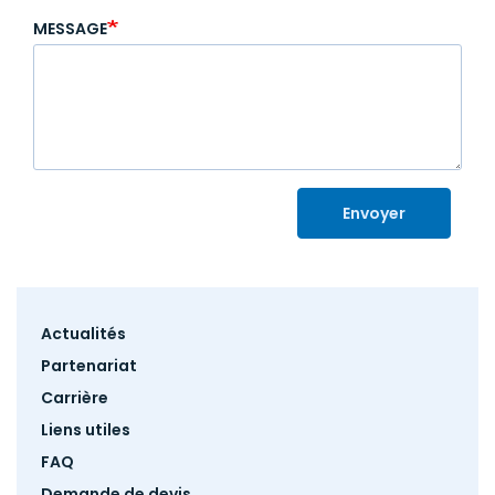
MESSAGE
Envoyer
Footer
Actualités
menu
Partenariat
Carrière
Liens utiles
FAQ
Demande de devis