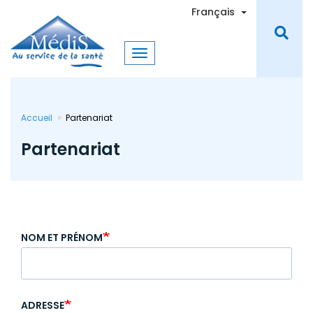
Aller
Toggle Dro
Français
au
contenu
principal
Accueil
Partenariat
Partenariat
NOM ET PRÉNOM
ADRESSE