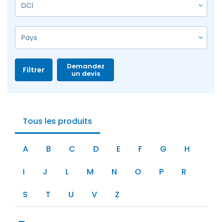
Demandez
Filtrer
un devis
Tous les produits
A
B
C
D
E
F
G
H
I
J
L
M
N
O
P
R
S
T
U
V
Z