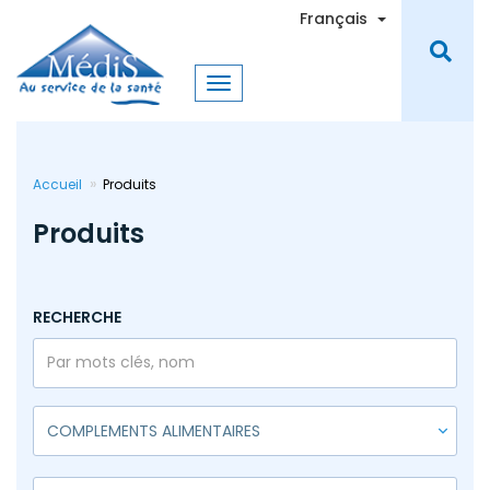
Aller
Toggle Dro
Français
au
contenu
principal
Accueil
Produits
Produits
RECHERCHE