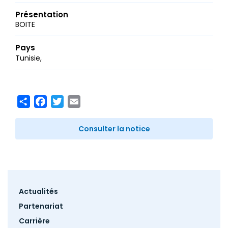
Présentation
BOITE
Pays
Tunisie
Share
Facebook
Twitter
Email
Consulter la notice
Footer
Actualités
menu
Partenariat
Carrière