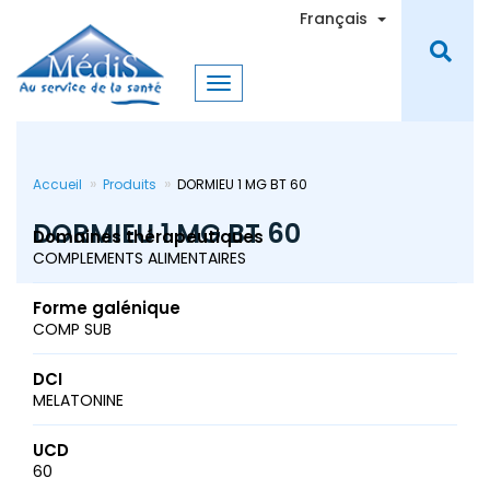
Aller
Toggle Dro
Français
au
contenu
principal
Accueil
Produits
DORMIEU 1 MG BT 60
DORMIEU 1 MG BT 60
Domaines thérapeutiques
COMPLEMENTS ALIMENTAIRES
Forme galénique
COMP SUB
DCI
MELATONINE
UCD
60