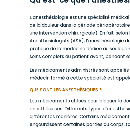
Qu’est-ce que l’anesthési
L’anesthésiologie est une spécialité médica
de la douleur dans la période périopératoir
une intervention chirurgicale). En fait, selon
Anesthesiologists (ASA), l’anesthésiologie dé
pratique de la médecine dédiée au soulagem
PHINE MédiS 10 MG
ATRA
soins complets du patient avant, pendant et 
10
50
HYDRATE DE MORPHINE /
ATRACUR
Les médicaments administrés sont appelés 
HESIOLOGIE
médecin formé à cette spécialité est appel
QUE SONT LES ANESTHÉSIQUES ?
Les médicaments utilisés pour bloquer la do
anesthésiques. Différents types d’anesthés
différentes manières. Certains médicament
engourdissent certaines parties du corps, t