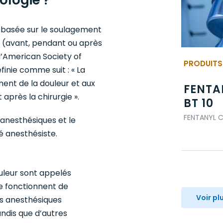
ologie ?
l basée sur le soulagement
e (avant, pendant ou après
 l’American Society of
PRODUITS
finie comme suit : « La
ent de la douleur et aux
CURIUM 25MG BT
FENTA
après la chirurgie ».
BT 10
IUM / ANESTHESIOLOGIE
FENTANYL C
anesthésiques et le
é anesthésiste.
uleur sont appelés
ie fonctionnent de
Voir pl
s anesthésiques
andis que d’autres