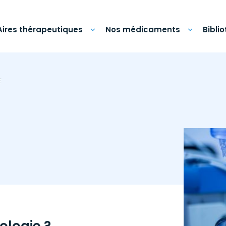
Aires thérapeutiques
Nos médicaments
Bibli
E