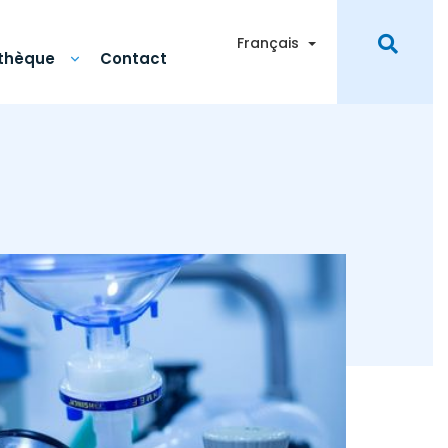
Toggle Dropdown
Français
othèque
Contact