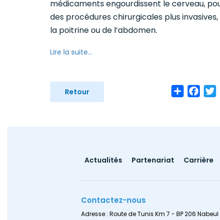
médicaments engourdissent le cerveau, pou
des procédures chirurgicales plus invasives,
la poitrine ou de l’abdomen.
Lire la suite...
Share
Face
T
Retour
Footer
Actualités
Partenariat
Carrière
menu
Contactez-nous
Adresse : Route de Tunis Km 7 - BP 206 Nabeul 