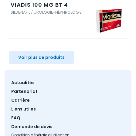
VIADIS 100 MG BT 4
VI
SILDENAFIL / UROLOGIE-NÉPHROLOGIE
SIL
Voir plus de produits
Footer
Actualités
menu
Partenariat
Carrière
Liens utiles
FAQ
Demande de devis
Condition générale d'utilisation