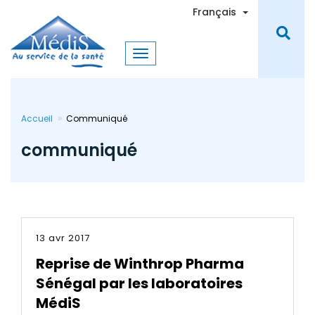
Aller
Toggle Dro
Français
au
contenu
principal
Accueil
Communiqué
communiqué
13 avr 2017
Reprise de Winthrop Pharma
Sénégal par les laboratoires
MédiS