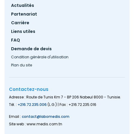
Footer
Actualités
menu
Partenariat
Carrière
Liens utiles
FAQ
Demande de devis
Condition générale d'utilisation
Plan du site
Contactez-nous
Adresse : Route de Tunis Km 7 - BP 206 Nabeul 8000 - Tunisie.
Tél. :
+216.72.235.006
(L.G.) | Fax : +216.72.235.016
Email :
contact@labomedis.com
Site web : www.medis.com.tn