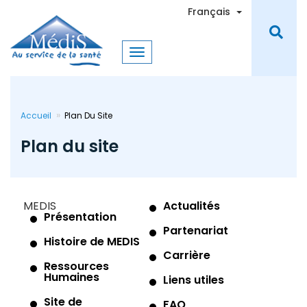
Aller
Toggle Dro
Français
au
contenu
principal
Accueil
Plan Du Site
Plan du site
MEDIS
Actualités
Présentation
Partenariat
Histoire de MEDIS
Carrière
Ressources
Humaines
Liens utiles
Site de
FAQ