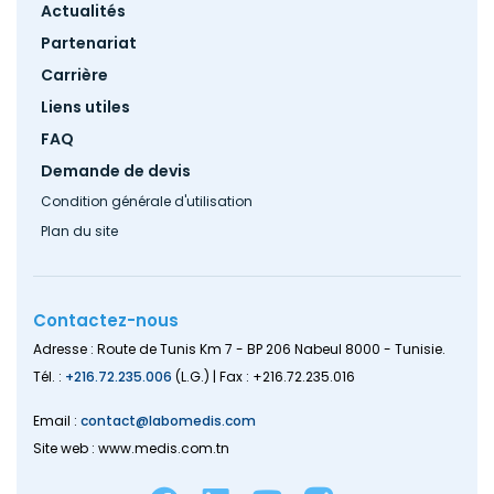
Footer
Actualités
menu
Partenariat
Carrière
Liens utiles
FAQ
Demande de devis
Condition générale d'utilisation
Plan du site
Contactez-nous
Adresse : Route de Tunis Km 7 - BP 206 Nabeul 8000 - Tunisie.
Tél. :
+216.72.235.006
(L.G.) | Fax : +216.72.235.016
Email :
contact@labomedis.com
Site web : www.medis.com.tn