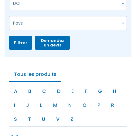
Demandez
Filtrer
un devis
Tous les produits
A
B
C
D
E
F
G
H
I
J
L
M
N
O
P
R
S
T
U
V
Z