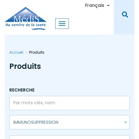
Aller
Toggle Dro
Français
au
contenu
principal
Accueil
Produits
Produits
RECHERCHE