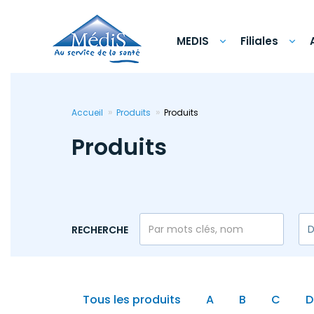
Aller
au
contenu
principal
MEDIS
Filiales
Accueil
Produits
Produits
Produits
RECHERCHE
Tous les produits
A
B
C
D