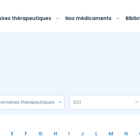
Aires thérapeutiques
Nos médicaments
Bibli
E
F
G
H
I
J
L
M
N