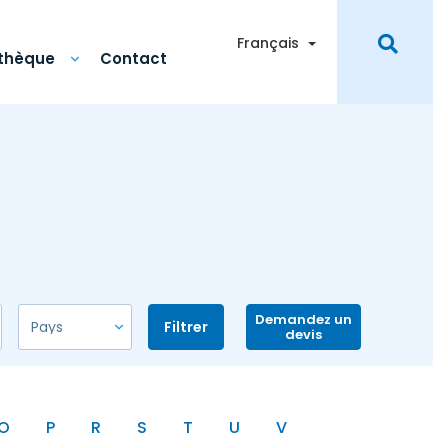
Toggle Dropdown
Français
othèque
Contact
Demandez un
Filtrer
devis
O
P
R
S
T
U
V