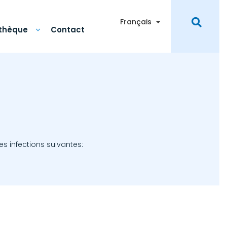
Toggle Dropdown
Français
othèque
Contact
es infections suivantes: