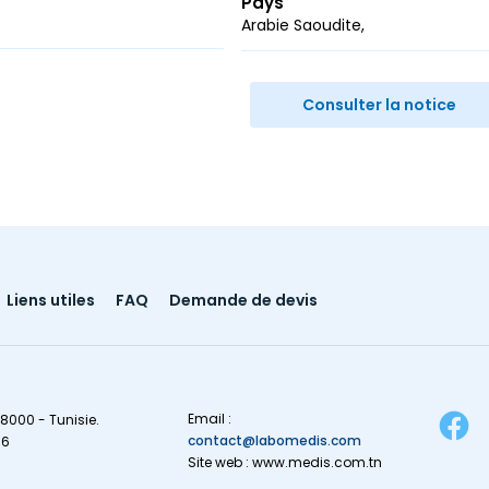
Pays
Arabie Saoudite
r
ail
Consulter la notice
Liens utiles
FAQ
Demande de devis
Email :
8000 - Tunisie.
contact@labomedis.com
16
Site web : www.medis.com.tn