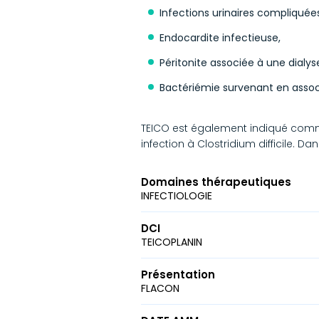
Infections urinaires compliquées
Endocardite infectieuse,
Péritonite associée à une dialy
Bactériémie survenant en associ
TEICO est également indiqué comme
infection à Clostridium difficile. D
Domaines thérapeutiques
INFECTIOLOGIE
DCI
TEICOPLANIN
Présentation
FLACON