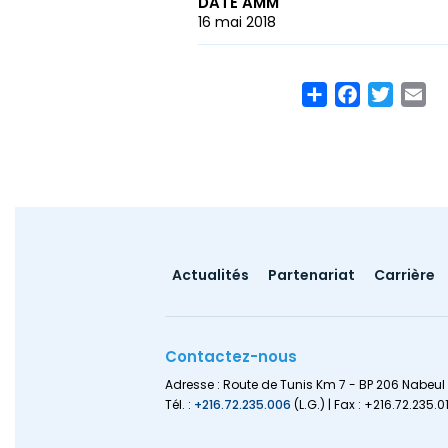
DATE AMM
16 mai 2018
Share
Facebook
Twitte
Em
Footer
Actualités
Partenariat
Carrière
menu
Contactez-nous
Adresse : Route de Tunis Km 7 - BP 206 Nabeul 
Tél. :
+216.72.235.006
(L.G.) | Fax : +216.72.235.0