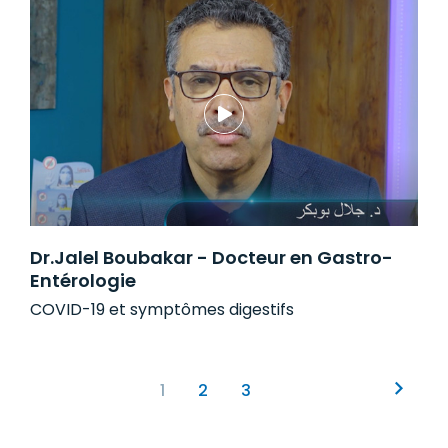
Dr.Jalel Boubakar - Docteur en Gastro-
Entérologie
COVID-19 et symptômes digestifs
Pagination
Page
1
Page
2
Page
3
courante