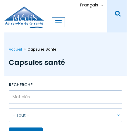
Aller
Toggle Dro
Français
au
contenu
principal
Accueil
Capsules Santé
Capsules santé
RECHERCHE