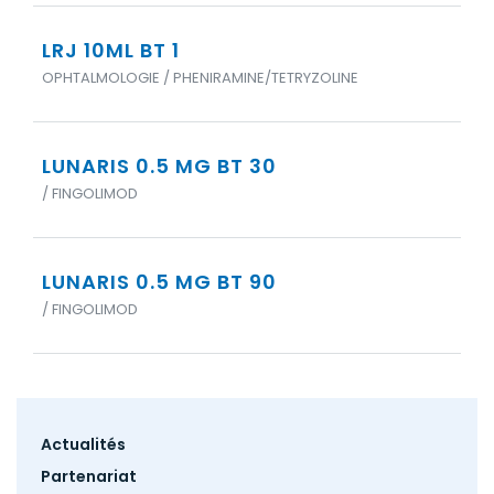
LRJ 10ML BT 1
OPHTALMOLOGIE / PHENIRAMINE/TETRYZOLINE
LUNARIS 0.5 MG BT 30
/ FINGOLIMOD
LUNARIS 0.5 MG BT 90
/ FINGOLIMOD
Footer
Actualités
menu
Partenariat