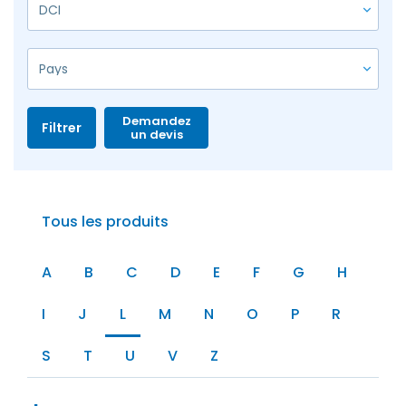
Demandez
Filtrer
un devis
Tous les produits
A
B
C
D
E
F
G
H
I
J
L
M
N
O
P
R
S
T
U
V
Z