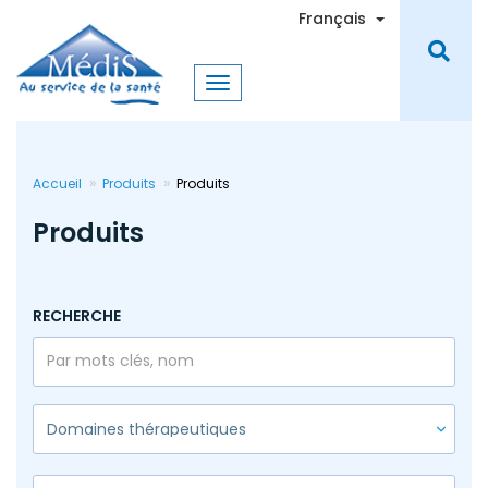
Aller
Toggle Dro
Français
au
contenu
principal
Accueil
Produits
Produits
Produits
RECHERCHE