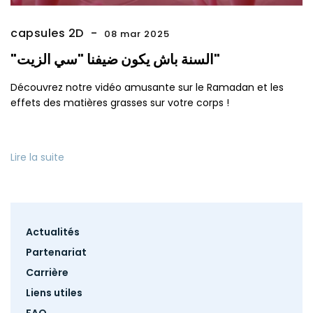
capsules 2D
08 mar 2025
"السنة باش يكون ضيفنا "سي الزيت"
Découvrez notre vidéo amusante sur le Ramadan et les
effets des matières grasses sur votre corps !
Lire la suite
Footer
Actualités
menu
Partenariat
Carrière
Liens utiles