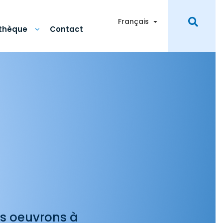
Toggle Dropdown
Français
othèque
Contact
us oeuvrons à