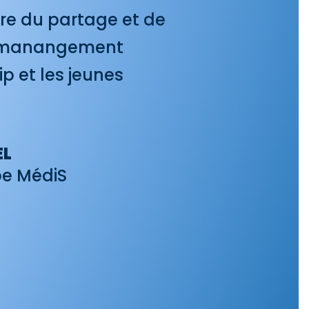
ure du partage et de
u manangement
ip et les jeunes
EL
e MédiS