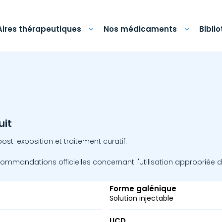
Aires thérapeutiques
Nos médicaments
Bibli
uit
st-exposition et traitement curatif.
commandations officielles concernant l'utilisation appropriée d
Forme galénique
Solution injectable
UCD