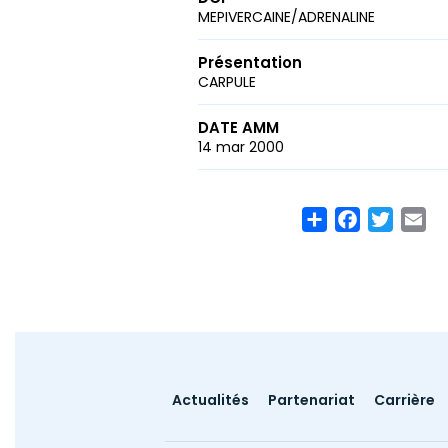
MEPIVERCAINE/ADRENALINE
Présentation
CARPULE
DATE AMM
14 mar 2000
Share
Facebook
Twitte
Em
Footer
Actualités
Partenariat
Carrière
menu