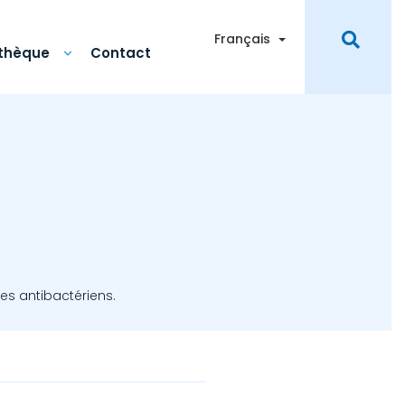
Toggle Dropdown
Français
othèque
Contact
es antibactériens.