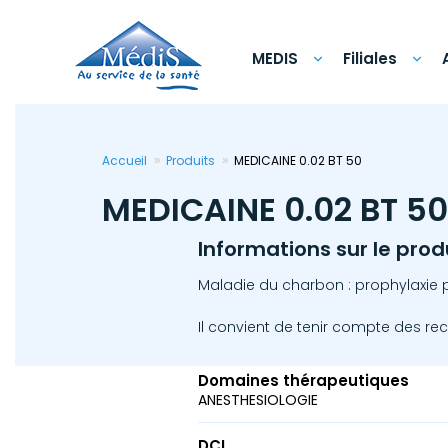
Aller
au
contenu
principal
MEDIS
Filiales
Accueil
Produits
MEDICAINE 0.02 BT 50
MEDICAINE 0.02 BT 50
Informations sur le prod
Maladie du charbon : prophylaxie po
Il convient de tenir compte des re
Domaines thérapeutiques
ANESTHESIOLOGIE
DCI