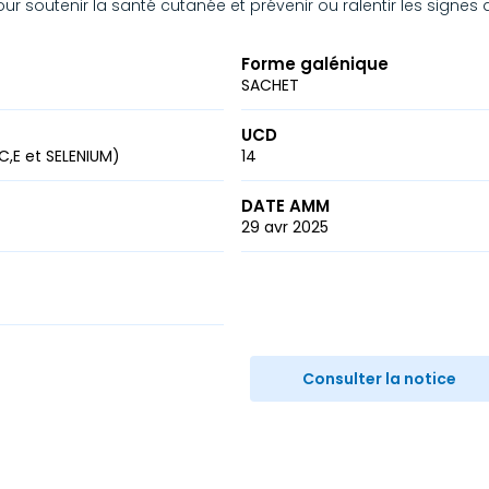
our soutenir la santé cutanée et prévenir ou ralentir les signes d
Forme galénique
SACHET
UCD
,E et SELENIUM)
14
DATE AMM
29 avr 2025
r
ail
Consulter la notice