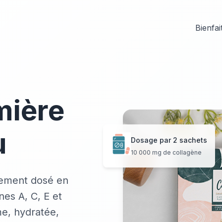
Bienfai
mière
u
Dosage par 2 sachets
10 000 mg de collagène
tement dosé en
nes A, C, E et
e, hydratée,