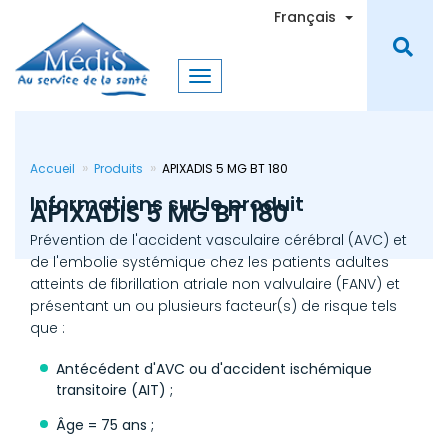
Aller
Toggle Dro
Français
au
contenu
principal
Accueil
Produits
APIXADIS 5 MG BT 180
Informations sur le produit
APIXADIS 5 MG BT 180
Prévention de l'accident vasculaire cérébral (AVC) et
de l'embolie systémique chez les patients adultes
atteints de fibrillation atriale non valvulaire (FANV) et
présentant un ou plusieurs facteur(s) de risque tels
que :
Antécédent d'AVC ou d'accident ischémique
transitoire (AIT) ;
Âge = 75 ans ;