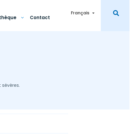
Toggle Dropdown
Français
othèque
Contact
 sévères.