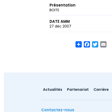
Présentation
BOITE
DATE AMM
27 déc 2007
Share
Facebook
Twitte
Em
Footer
Actualités
Partenariat
Carrière
menu
Contactez-nous