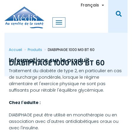
Aller
Toggle Dro
Français
au
contenu
principal
Accueil
Produits
DIABIPHAGE 1000 MG BT 60
Informations sur le produit
DIABIPHAGE 1000 MG BT 60
Traitement du diabète de type 2, en particulier en cas
de surcharge pondérale, lorsque le régime
alimentaire et l'exercice physique ne sont pas
suffisants pour rétablir l'équilibre glycémique.
Chez l'adulte :
DIABIPHAGE peut être utilisé en monothérapie ou en
association avec d'autres antidiabétiques oraux ou
avec l'insuline.