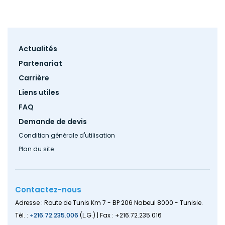
Footer
Actualités
menu
Partenariat
Carrière
Liens utiles
FAQ
Demande de devis
Condition générale d'utilisation
Plan du site
Contactez-nous
Adresse : Route de Tunis Km 7 - BP 206 Nabeul 8000 - Tunisie.
Tél. :
+216.72.235.006
(L.G.) | Fax : +216.72.235.016