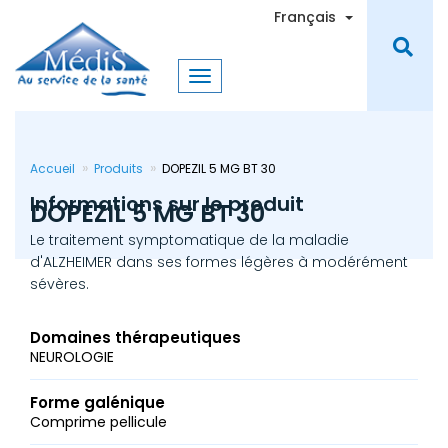
Aller
Toggle Dro
Français
au
contenu
principal
Accueil
Produits
DOPEZIL 5 MG BT 30
Informations sur le produit
DOPEZIL 5 MG BT 30
Le traitement symptomatique de la maladie
d'ALZHEIMER dans ses formes légères à modérément
sévères.
Domaines thérapeutiques
NEUROLOGIE
Forme galénique
Comprime pellicule