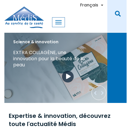
Aller
Toggle Dro
Français
au
contenu
principal
Science & innovation
20 ans d'innovation et de
leadership dans le traitement
des pathologies digestives
Expertise & innovation, découvrez
toute l'actualité Médis