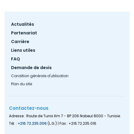
Footer
Actualités
menu
Partenariat
Carrière
Liens utiles
FAQ
Demande de devis
Condition générale d'utilisation
Plan du site
Contactez-nous
Adresse : Route de Tunis Km 7 - BP 206 Nabeul 8000 - Tunisie.
Tél. :
+216.72.235.006
(L.G.) | Fax : +216.72.235.016