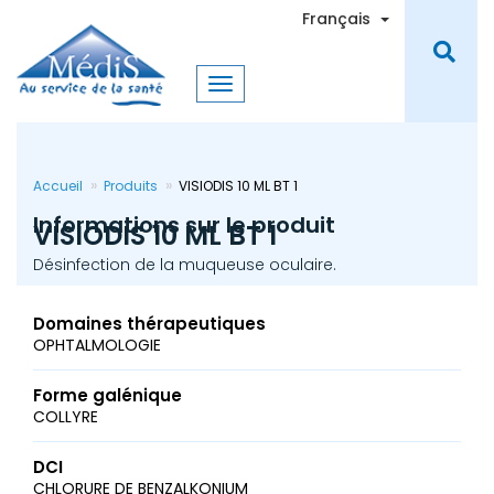
Aller
Toggle Dro
Français
au
contenu
principal
Accueil
Produits
VISIODIS 10 ML BT 1
Informations sur le produit
VISIODIS 10 ML BT 1
Désinfection de la muqueuse oculaire.
Domaines thérapeutiques
OPHTALMOLOGIE
Forme galénique
COLLYRE
DCI
CHLORURE DE BENZALKONIUM