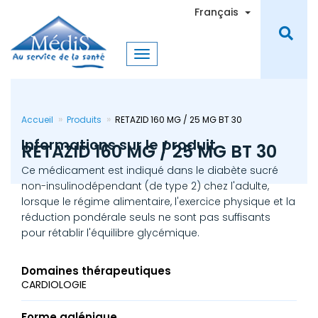
Aller
Toggle Dro
Français
au
contenu
principal
Accueil
Produits
RETAZID 160 MG / 25 MG BT 30
Informations sur le produit
RETAZID 160 MG / 25 MG BT 30
Ce médicament est indiqué dans le diabète sucré
non-insulinodépendant (de type 2) chez l'adulte,
lorsque le régime alimentaire, l'exercice physique et la
réduction pondérale seuls ne sont pas suffisants
pour rétablir l'équilibre glycémique.
Domaines thérapeutiques
CARDIOLOGIE
Forme galénique