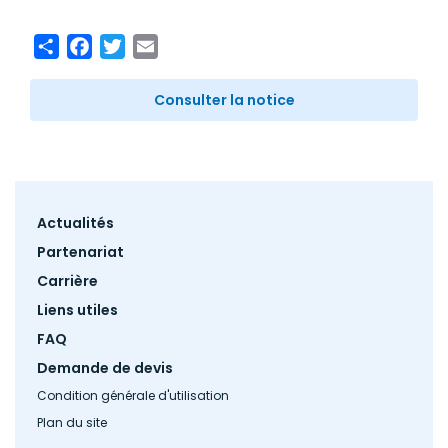
Share
Facebook
Twitter
Email
Consulter la notice
Footer
Actualités
menu
Partenariat
Carrière
Liens utiles
FAQ
Demande de devis
Condition générale d'utilisation
Plan du site