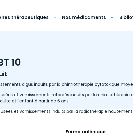
Aires thérapeutiques
Nos médicaments
Bibli
T 10
uit
ssements aigus induits par la chimiothérapie cytotoxique moy
ausées et vomissements retardés induits par la chimiothérapi
lte et l'enfant à partir de 6 ans.
ausées et vomissements induits par la radiothérapie hautement
Forme galénique