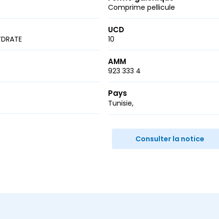
Comprime pellicule
UCD
YDRATE
10
AMM
923 333 4
Pays
Tunisie
r
ail
Consulter la notice