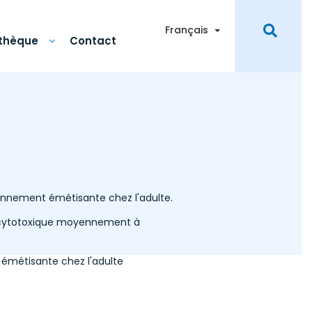
Toggle Dropdown
Français
othèque
Contact
ennement émétisante chez l'adulte.
e cytotoxique moyennement à
 émétisante chez l'adulte