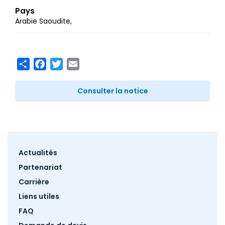
Pays
Arabie Saoudite
Share
Facebook
Twitter
Email
Consulter la notice
Footer
Actualités
menu
Partenariat
Carrière
Liens utiles
FAQ