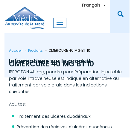
Aller
Toggle Dro
Français
au
contenu
principal
Accueil
Produits
OMERCURE 40 MG BT 10
Informations sur le produit
OMERCURE 40 MG BT 10
IPPROTON 40 mg, poudre pour Préparation Injectable
par voie intraveineuse est indiqué en alternative au
traitement par voie orale dans les indications
suivantes:
Adultes:
Traitement des ulcères duodénaux.
Prévention des récidives d'ulcères duodénaux.