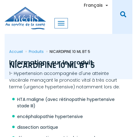
Aller
Toggle Dro
Français
au
contenu
principal
Accueil
Produits
NICARDIPINE 10 ML BT 5
Informations sur le produit
NICARDIPINE 10 ML BT 5
1- Hypertension accompagnée d'une atteinte
viscérale menaçant le pronostic vital à très court
terme (urgence hypertensive) notamment lors de:
HTA maligne (avec rétinopathie hypertensive
stade III)
encéphalopathie hypertensive
dissection aortique