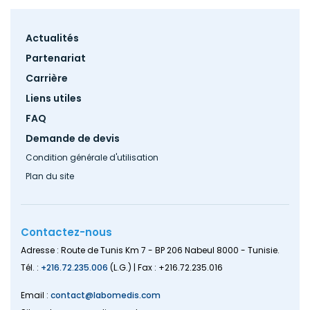
Footer
Actualités
menu
Partenariat
Carrière
Liens utiles
FAQ
Demande de devis
Condition générale d'utilisation
Plan du site
Contactez-nous
Adresse : Route de Tunis Km 7 - BP 206 Nabeul 8000 - Tunisie.
Tél. :
+216.72.235.006
(L.G.) | Fax : +216.72.235.016
Email :
contact@labomedis.com