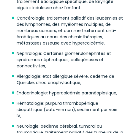
traitement étiologique spécifique, de laryngite
aiguë striduleuse chez l'enfant.
Cancérologie: traitement palliatif des leucémies et
des lymphomes, des myélomes multiples, de
nombreux cancers, et comme traitement anti-
émétiques au cours des chimiothérapies,
métastases osseuse avec hypercalcémie.
Néphrologie: Certaines glomérulonéphrites et
syndromes néphrotiques, collagénoses et
connectivites,
Allergologie: état allergique sévère, oedème de
Quincke, choc anaphylactique,
Endocrinologie: hypercalcémie paranéoplasique,
Hématologie: purpura thrombopénique
idiopathique (auto-immun), seulement par voie
IV,
Neurologie: oedème cérébral, tumoral ou
traumatique, traitement palliatif des tumeurs de la