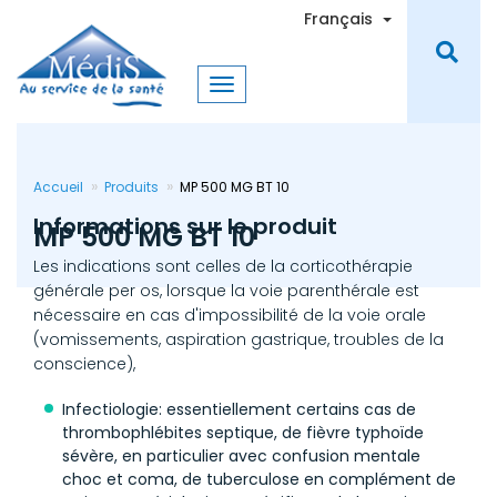
Aller
Toggle Dro
Français
au
contenu
principal
Accueil
Produits
MP 500 MG BT 10
Informations sur le produit
MP 500 MG BT 10
Les indications sont celles de la corticothérapie
générale per os, lorsque la voie parenthérale est
nécessaire en cas d'impossibilité de la voie orale
(vomissements, aspiration gastrique, troubles de la
conscience),
Infectiologie: essentiellement certains cas de
thrombophlébites septique, de fièvre typhoïde
sévère, en particulier avec confusion mentale
choc et coma, de tuberculose en complément de