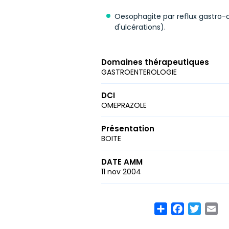
Oesophagite par reflux gastro-o
d'ulcérations).
Domaines thérapeutiques
GASTROENTEROLOGIE
DCI
OMEPRAZOLE
Présentation
BOITE
DATE AMM
11 nov 2004
Share
Facebook
Twitte
Em