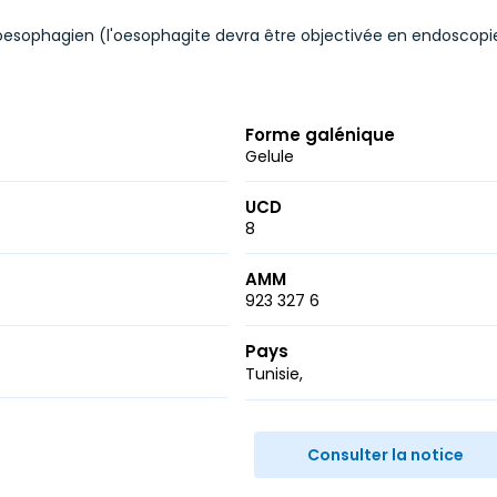
esophagien (l'oesophagite devra être objectivée en endoscopie 
Forme galénique
Gelule
UCD
8
AMM
923 327 6
Pays
Tunisie
r
ail
Consulter la notice