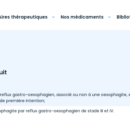
Aires thérapeutiques
Nos médicaments
Bibli
uit
flux gastro-oesophagien, associé ou non à une oesophagite, e
de première intention;
phagite par reflux gastro-oesophagien de stade III et IV.