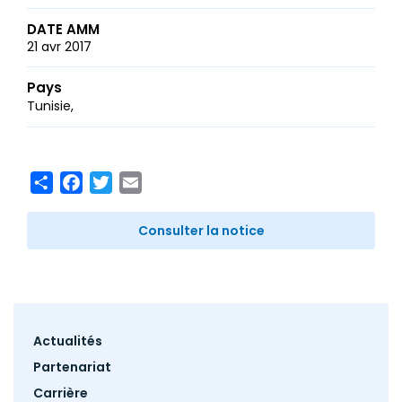
DATE AMM
21 avr 2017
Pays
Tunisie
Share
Facebook
Twitter
Email
Consulter la notice
Footer
Actualités
menu
Partenariat
Carrière