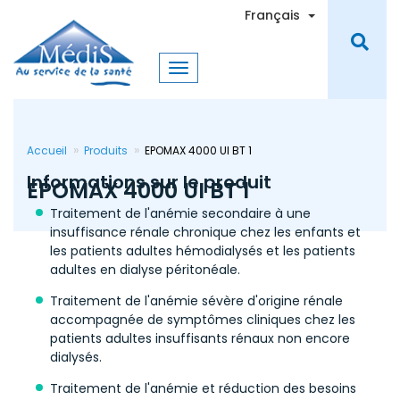
Aller
Toggle Dro
Français
au
contenu
principal
Accueil
Produits
EPOMAX 4000 UI BT 1
Informations sur le produit
EPOMAX 4000 UI BT 1
Traitement de l'anémie secondaire à une
insuffisance rénale chronique chez les enfants et
les patients adultes hémodialysés et les patients
adultes en dialyse péritonéale.
Traitement de l'anémie sévère d'origine rénale
accompagnée de symptômes cliniques chez les
patients adultes insuffisants rénaux non encore
dialysés.
Traitement de l'anémie et réduction des besoins