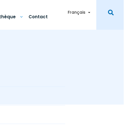
Toggle Dropdown
Français
othèque
Contact