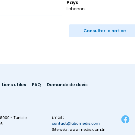
Pays
Lebanon
r
ail
Consulter la notice
Liens utiles
FAQ
Demande de devis
Email :
8000 - Tunisie.
contact@labomedis.com
16
Site web : www.medis.com.tn