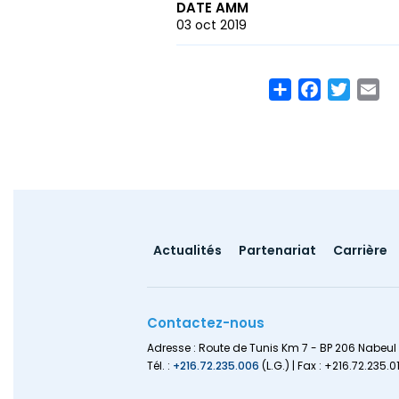
DATE AMM
03 oct 2019
Share
Facebook
Twitte
Em
Footer
Actualités
Partenariat
Carrière
menu
Contactez-nous
Adresse : Route de Tunis Km 7 - BP 206 Nabeul 
Tél. :
+216.72.235.006
(L.G.) | Fax : +216.72.235.0