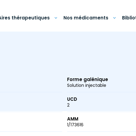
Aires thérapeutiques
Nos médicaments
Bibli
Forme galénique
Solution injectable
UCD
2
AMM
1/173616