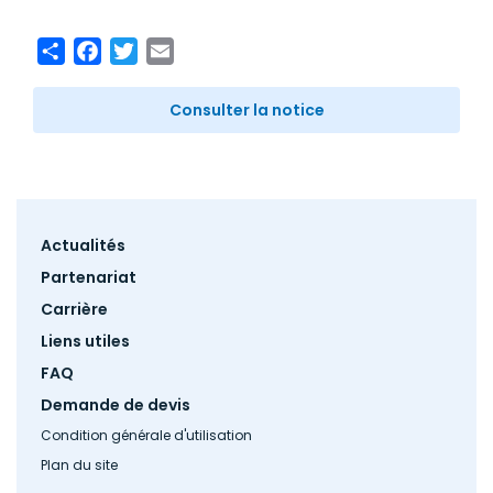
Share
Facebook
Twitter
Email
Consulter la notice
Footer
Actualités
menu
Partenariat
Carrière
Liens utiles
FAQ
Demande de devis
Condition générale d'utilisation
Plan du site