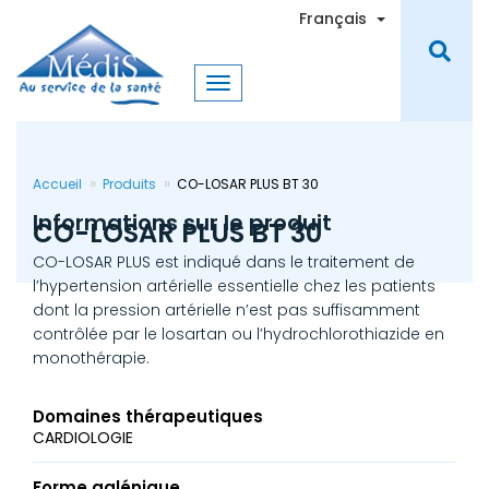
Aller
Toggle Dro
Français
au
contenu
principal
Accueil
Produits
CO-LOSAR PLUS BT 30
Informations sur le produit
CO-LOSAR PLUS BT 30
CO-LOSAR PLUS est indiqué dans le traitement de
l’hypertension artérielle essentielle chez les patients
dont la pression artérielle n’est pas suffisamment
contrôlée par le losartan ou l’hydrochlorothiazide en
monothérapie.
Domaines thérapeutiques
CARDIOLOGIE
Forme galénique