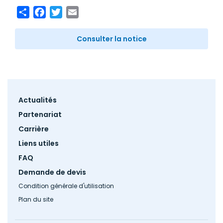
Share
Facebook
Twitter
Email
Consulter la notice
Footer
Actualités
menu
Partenariat
Carrière
Liens utiles
FAQ
Demande de devis
Condition générale d'utilisation
Plan du site