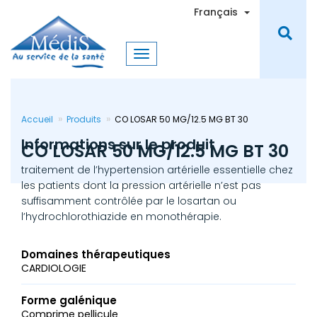
Aller
Toggle Dro
Français
au
contenu
principal
Accueil
Produits
CO LOSAR 50 MG/12.5 MG BT 30
Informations sur le produit
CO LOSAR 50 MG/12.5 MG BT 30
traitement de l’hypertension artérielle essentielle chez
les patients dont la pression artérielle n’est pas
suffisamment contrôlée par le losartan ou
l’hydrochlorothiazide en monothérapie.
Domaines thérapeutiques
CARDIOLOGIE
Forme galénique
Comprime pellicule