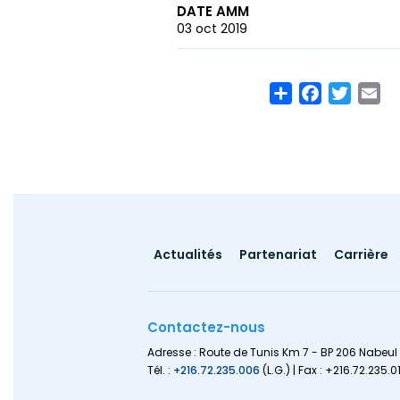
DATE AMM
03 oct 2019
Share
Facebook
Twitte
Em
Footer
Actualités
Partenariat
Carrière
menu
Contactez-nous
Adresse : Route de Tunis Km 7 - BP 206 Nabeul 
Tél. :
+216.72.235.006
(L.G.) | Fax : +216.72.235.0