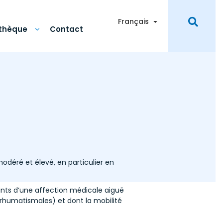
Toggle Dropdown
Français
othèque
Contact
déré et élevé, en particulier en
ints d’une affection médicale aiguë
s rhumatismales) et dont la mobilité