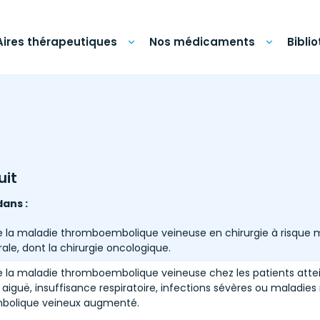
Aires thérapeutiques
Nos médicaments
Bibli
uit
dans :
 la maladie thromboembolique veineuse en chirurgie à risque mo
ale, dont la chirurgie oncologique.
e la maladie thromboembolique veineuse chez les patients atte
 aiguë, insuffisance respiratoire, infections sévères ou maladie
embolique veineux augmenté.