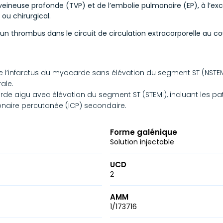
ineuse profonde (TVP) et de l’embolie pulmonaire (EP), à l’exclu
ou chirurgical.
un thrombus dans le circuit de circulation extracorporelle au co
de l’infarctus du myocarde sans élévation du segment ST (NSTE
ale.
de aigu avec élévation du segment ST (STEMI), incluant les pat
onaire percutanée (ICP) secondaire.
Forme galénique
Solution injectable
UCD
2
AMM
1/173716