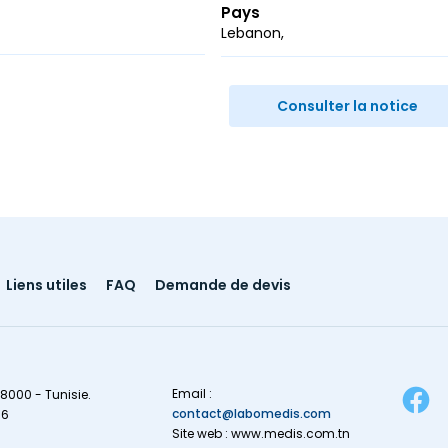
Pays
Lebanon
r
ail
Consulter la notice
Liens utiles
FAQ
Demande de devis
Email :
8000 - Tunisie.
contact@labomedis.com
16
Site web : www.medis.com.tn