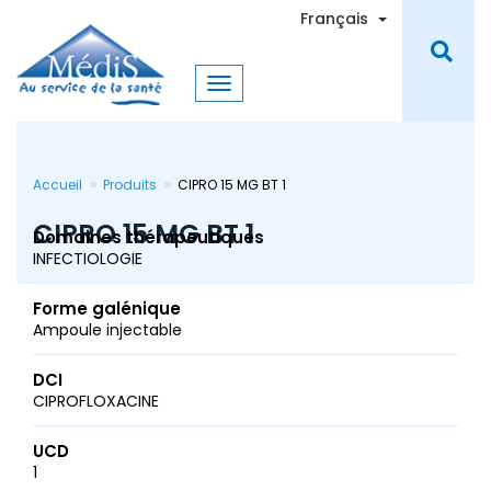
Aller
Toggle Dro
Français
au
contenu
principal
Accueil
Produits
CIPRO 15 MG BT 1
CIPRO 15 MG BT 1
Domaines thérapeutiques
INFECTIOLOGIE
Forme galénique
Ampoule injectable
DCI
CIPROFLOXACINE
UCD
1