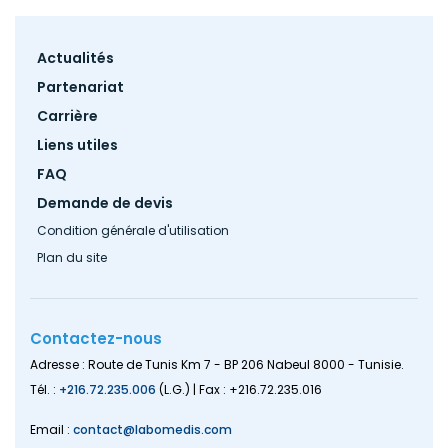
Footer
Actualités
menu
Partenariat
Carrière
Liens utiles
FAQ
Demande de devis
Condition générale d'utilisation
Plan du site
Contactez-nous
Adresse : Route de Tunis Km 7 - BP 206 Nabeul 8000 - Tunisie.
Tél. :
+216.72.235.006
(L.G.) | Fax : +216.72.235.016
Email :
contact@labomedis.com